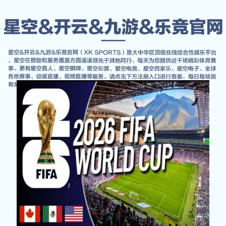
真实案例
首页
真实案例