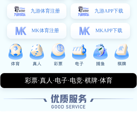
补球员的意外贡献。此外，通过历史数据和过往交锋记录，
我们可以更好地理解两队之间的竞争关系。最后，对未来发
展的展望将为我们提供更广阔的视角，以预测两队在接下来
的赛事中的潜力和走向。这场较量注定会让球迷们铭记于
心，而谁能最终获胜，也将在赛后成为热议的话题。
1、战术分析与部署
在本场比赛中，希腊球队与波黑球队都制定了各自独特的战
术方案。希腊球队着重于防守反击，他们利用身体素质强大
而且速度快的前锋，试图通过快速反击来撕开对手防线。而
波黑球队则采取了更为进攻型的策略，通过不断地压迫和控
球来掌握比赛节奏，使得希腊球队难以组织有效反击。
双方在中场控制上的争夺也非常激烈。希腊队希望通过稳固
的中场拦截对手传递，同时利用长传球寻找空档。然而，波
黑队则凭借灵活多变的中场组合，在传导上形成流畅配合，
不断制造威胁。这样的战术对抗，使得整场比赛充满悬念。